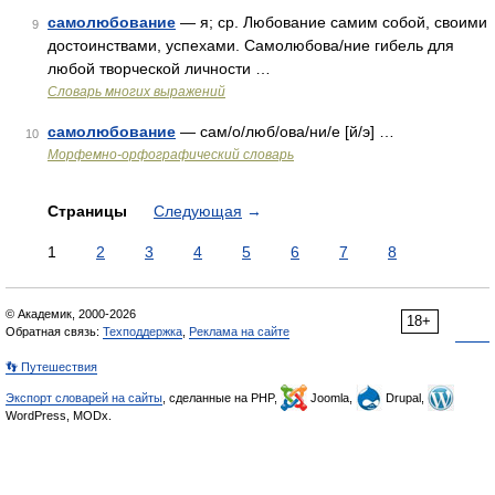
самолюбование
— я; ср. Любование самим собой, своими
9
достоинствами, успехами. Самолюбова/ние гибель для
любой творческой личности …
Словарь многих выражений
самолюбование
— сам/о/люб/ова/ни/е [й/э] …
10
Морфемно-орфографический словарь
Страницы
Следующая
→
1
2
3
4
5
6
7
8
© Академик, 2000-2026
18+
Обратная связь:
Техподдержка
,
Реклама на сайте
👣 Путешествия
Экспорт словарей на сайты
, сделанные на PHP,
Joomla,
Drupal,
WordPress, MODx.