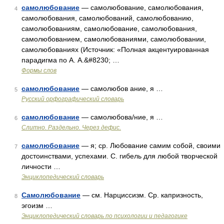
самолюбование
— самолюбование, самолюбования,
4
самолюбования, самолюбований, самолюбованию,
самолюбованиям, самолюбование, самолюбования,
самолюбованием, самолюбованиями, самолюбовании,
самолюбованиях (Источник: «Полная акцентуированная
парадигма по А. А.&#8230; …
Формы слов
самолюбование
— самолюбов ание, я …
5
Русский орфографический словарь
самолюбование
— самолюбова/ние, я …
6
Слитно. Раздельно. Через дефис.
самолюбование
— я; ср. Любование самим собой, своими
7
достоинствами, успехами. С. гибель для любой творческой
личности …
Энциклопедический словарь
Самолюбование
— см. Нарциссизм. Ср. капризность,
8
эгоизм …
Энциклопедический словарь по психологии и педагогике